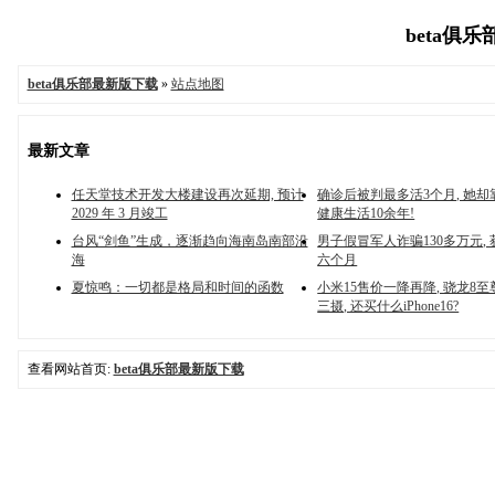
beta俱乐
beta俱乐部最新版下载
»
站点地图
最新文章
任天堂技术开发大楼建设再次延期, 预计
确诊后被判最多活3个月, 她却
2029 年 3 月竣工
健康生活10余年!
台风“剑鱼”生成，逐渐趋向海南岛南部沿
男子假冒军人诈骗130多万元,
海
六个月
夏惊鸣：一切都是格局和时间的函数
小米15售价一降再降, 骁龙8
三摄, 还买什么iPhone16?
查看网站首页:
beta俱乐部最新版下载